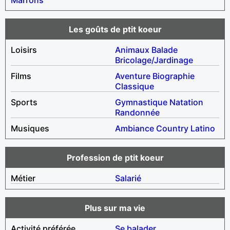
Les goûts de ptit koeur
Loisirs
Animaux
Balade
Bricolage/Jardinage
Films
Aventure
Biographie
Classique
Sports
Gymnastique
Natation
Randonnée
Musiques
Ambiance
Country
Latino
Profession de ptit koeur
Métier
Salarié
Plus sur ma vie
Activité préférée
Se balader