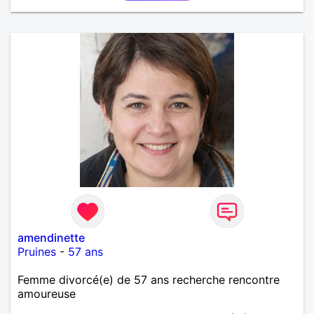
amendinette
Pruines
-
57 ans
Femme divorcé(e) de 57 ans recherche rencontre
amoureuse