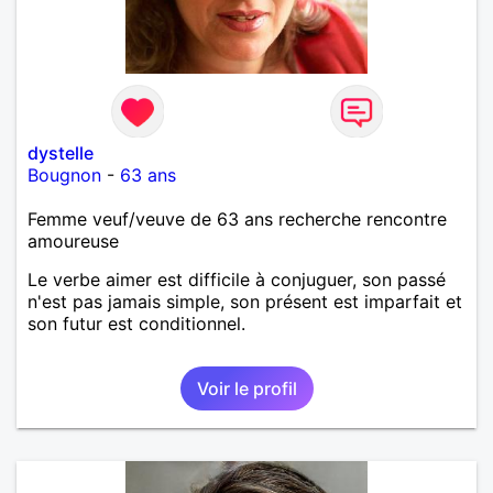
dystelle
Bougnon
-
63 ans
Femme veuf/veuve de 63 ans recherche rencontre
amoureuse
Le verbe aimer est difficile à conjuguer, son passé
n'est pas jamais simple, son présent est imparfait et
son futur est conditionnel.
Voir le profil