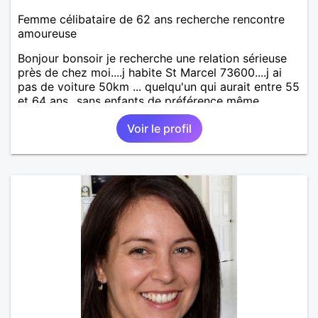
Femme célibataire de 62 ans recherche rencontre
amoureuse
Bonjour bonsoir je recherche une relation sérieuse
près de chez moi....j habite St Marcel 73600....j ai
pas de voiture 50km ... quelqu'un qui aurait entre 55
et 64 ans...sans enfants de préférence même
adultes et qui n aurait garder aucun contact avec
Voir le profil
une où plusieurs ex...si vous correspondez à ma
recherche ecrivez moi je vous répondrai...