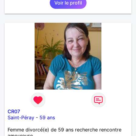
Voir le profil
CR07
Saint-Péray
-
59 ans
Femme divorcé(e) de 59 ans recherche rencontre
amoureuse