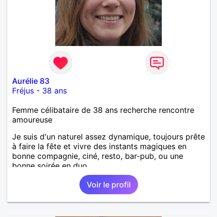
Aurélie 83
Fréjus
-
38 ans
Femme célibataire de 38 ans recherche rencontre
amoureuse
Je suis d'un naturel assez dynamique, toujours prête
à faire la fête et vivre des instants magiques en
bonne compagnie, ciné, resto, bar-pub, ou une
bonne soirée en duo.
Voir le profil