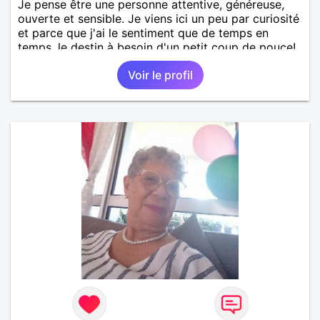
Je pense être une personne attentive, généreuse,
ouverte et sensible. Je viens ici un peu par curiosité
et parce que j'ai le sentiment que de temps en
temps, le destin à besoin d'un petit coup de pouce!
Voir le profil