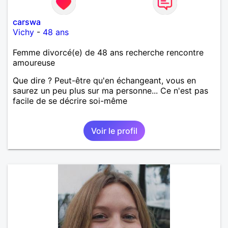
carswa
Vichy
-
48 ans
Femme divorcé(e) de 48 ans recherche rencontre
amoureuse
Que dire ? Peut-être qu'en échangeant, vous en
saurez un peu plus sur ma personne... Ce n'est pas
facile de se décrire soi-même
Voir le profil