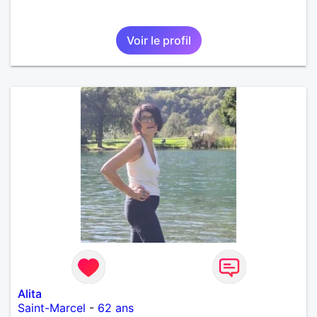
Voir le profil
Alita
Saint-Marcel
-
62 ans