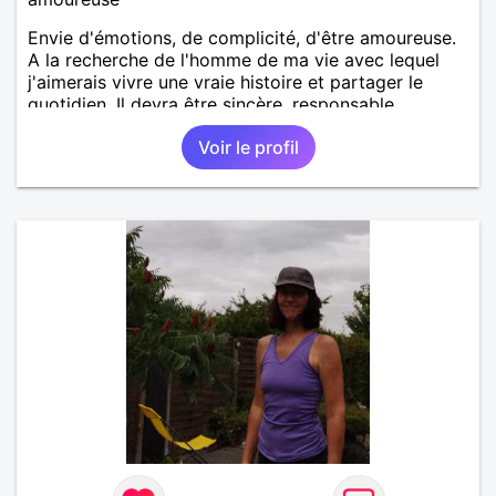
Envie d'émotions, de complicité, d'être amoureuse.
A la recherche de l'homme de ma vie avec lequel
j'aimerais vivre une vraie histoire et partager le
quotidien. Il devra être sincère, responsable,
ambitieux, entreprenant, fort de caractère et avec le
Voir le profil
sens de l'humour. Il saura me chouchouter et me
mettre en valeur, me donner son amour et attention.
Merci de m'avoir lu et à bientôt...