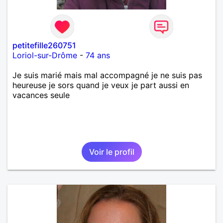
petitefille260751
Loriol-sur-Drôme
-
74 ans
Je suis marié mais mal accompagné je ne suis pas
heureuse je sors quand je veux je part aussi en
vacances seule
Voir le profil