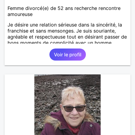
Femme divorcé(e) de 52 ans recherche rencontre
amoureuse
Je désire une relation sérieuse dans la sincérité, la
franchise et sans mensonges. Je suis souriante,
agréable et respectueuse tout en désirant passer de
bons moments de complicité avec un homme
voulant aller dans la même direction que moi.
Voir le profil