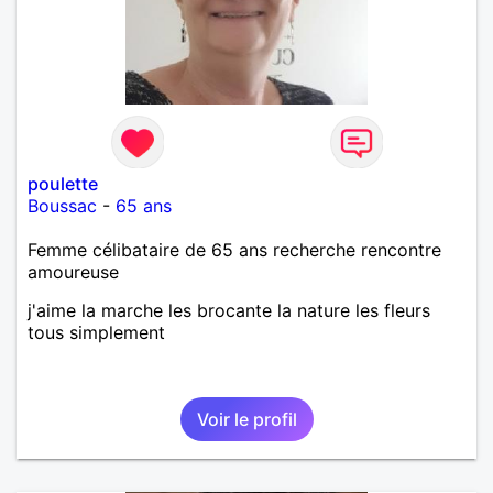
poulette
Boussac
-
65 ans
Femme célibataire de 65 ans recherche rencontre
amoureuse
j'aime la marche les brocante la nature les fleurs
tous simplement
Voir le profil