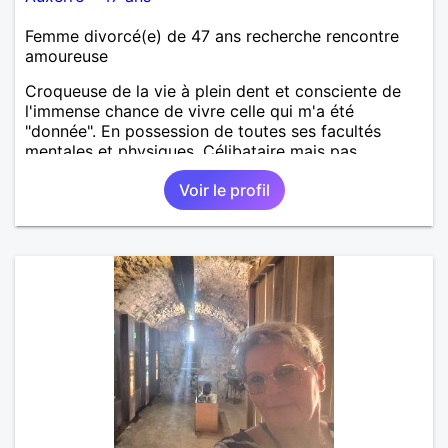
Femme divorcé(e) de 47 ans recherche rencontre
amoureuse
Croqueuse de la vie à plein dent et consciente de
l'immense chance de vivre celle qui m'a été
"donnée". En possession de toutes ses facultés
mentales et physiques. Célibataire mais pas
solitaire, je mène une vie bien remplie. Je ne suis
Voir le profil
pas sur ce site par dépit, ni en tant que
représentatrice de la Femme Divorcée Mal dans sa
peau. A bientôt.