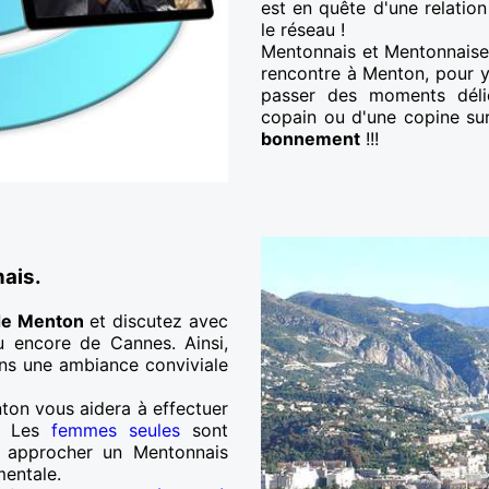
est en quête d'une relation
le réseau !
Mentonnais et Mentonnaises
rencontre à Menton, pour y 
passer des moments délic
copain ou d'une copine su
bonnement
!!!
nais.
de Menton
et discutez avec
u encore de Cannes. Ainsi,
ans une ambiance conviviale
ton vous aidera à effectuer
r. Les
femmes seules
sont
, approcher un Mentonnais
mentale.