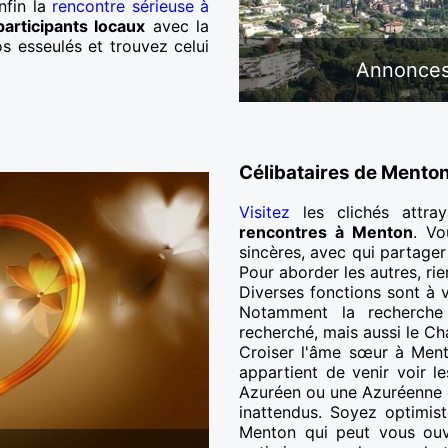
enfin la
rencontre sérieuse à
participants locaux
avec la
os esseulés et trouvez celui
Annonces
Célibataires de Menton
Visitez
les clichés attra
rencontres à Menton
. Vo
sincères, avec qui partager 
Pour aborder les autres, rien
Diverses fonctions sont à 
Notamment la recherche 
recherché, mais aussi le Cha
Croiser l'âme sœur à Mento
appartient de venir voir l
Azuréen ou une Azuréenne
inattendus. Soyez optimist
Menton qui peut vous ouvr