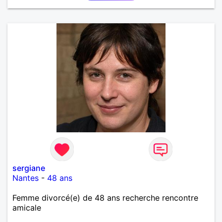
sergiane
Nantes
-
48 ans
Femme divorcé(e) de 48 ans recherche rencontre
amicale