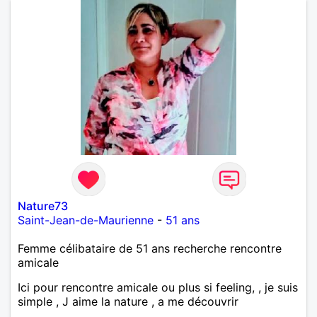
Nature73
Saint-Jean-de-Maurienne
-
51 ans
Femme célibataire de 51 ans recherche rencontre
amicale
Ici pour rencontre amicale ou plus si feeling, , je suis
simple , J aime la nature , a me découvrir