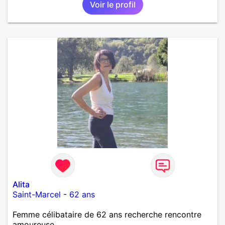
Voir le profil
Alita
Saint-Marcel
-
62 ans
Femme célibataire de 62 ans recherche rencontre
amoureuse