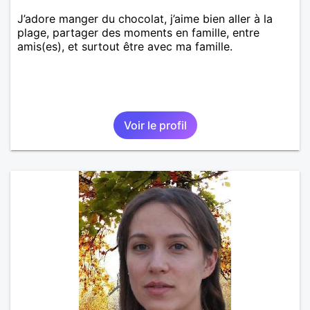
J’adore manger du chocolat, j’aime bien aller à la
plage, partager des moments en famille, entre
amis(es), et surtout être avec ma famille.
Voir le profil