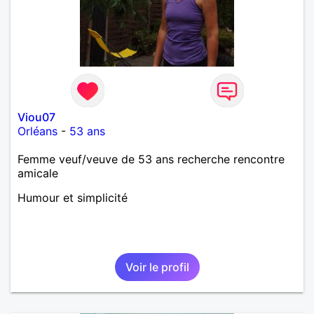
Viou07
Orléans
-
53 ans
Femme veuf/veuve de 53 ans recherche rencontre
amicale
Humour et simplicité
Voir le profil