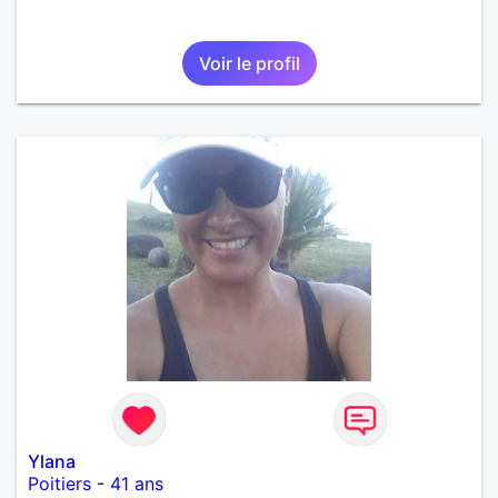
Voir le profil
Ylana
Poitiers
-
41 ans