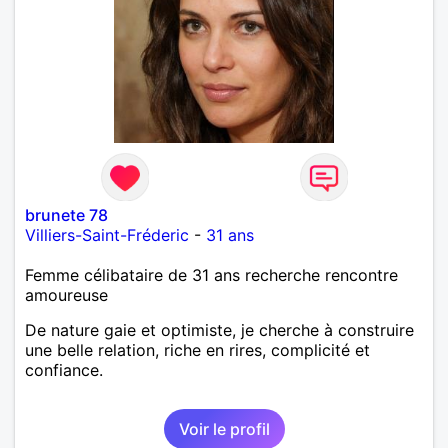
brunete 78
Villiers-Saint-Fréderic
-
31 ans
Femme célibataire de 31 ans recherche rencontre
amoureuse
De nature gaie et optimiste, je cherche à construire
une belle relation, riche en rires, complicité et
confiance.
Voir le profil