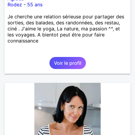
Rodez
-
55 ans
Je cherche une relation sérieuse pour partager des
sorties, des balades, des randonnées, des restau,
ciné . J'aime le yoga, La nature, ma passion ^^, et
les voyages. A bientot peut étre pour faire
connaissance
Voir le profil