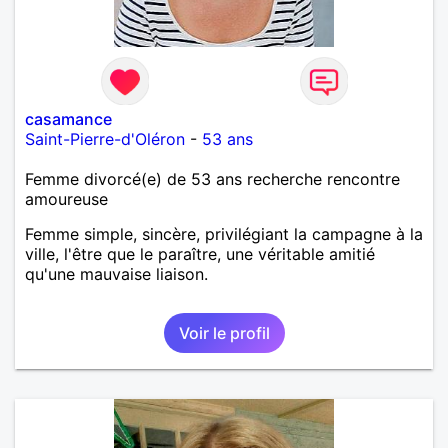
casamance
Saint-Pierre-d'Oléron
-
53 ans
Femme divorcé(e) de 53 ans recherche rencontre
amoureuse
Femme simple, sincère, privilégiant la campagne à la
ville, l'être que le paraître, une véritable amitié
qu'une mauvaise liaison.
Voir le profil