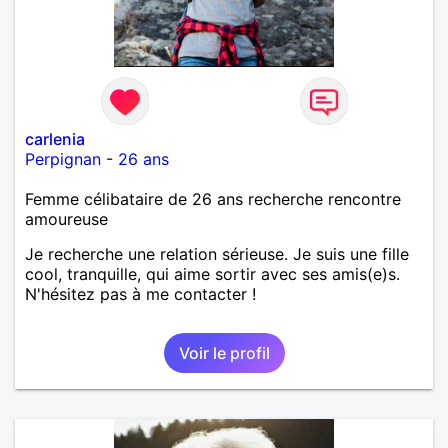
carlenia
Perpignan
-
26 ans
Femme célibataire de 26 ans recherche rencontre
amoureuse
Je recherche une relation sérieuse. Je suis une fille
cool, tranquille, qui aime sortir avec ses amis(e)s.
N'hésitez pas à me contacter !
Voir le profil