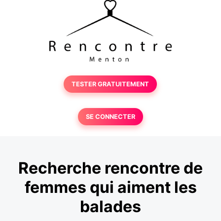
TESTER GRATUITEMENT
SE CONNECTER
Recherche rencontre de
femmes qui aiment les
balades