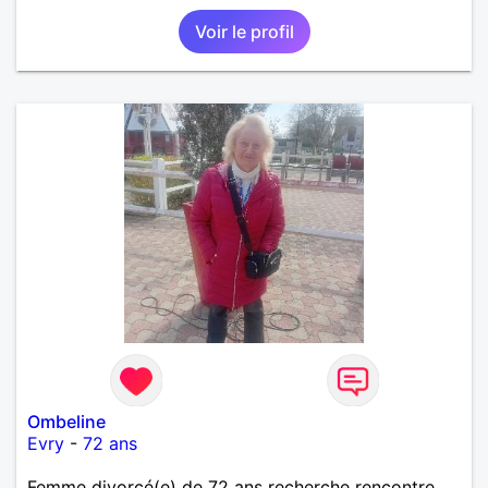
Voir le profil
Ombeline
Evry
-
72 ans
Femme divorcé(e) de 72 ans recherche rencontre