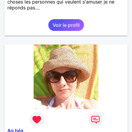
choses les personnes qui veulent s'amuser je ne
réponds pas....
Voir le profil
Ag.béa