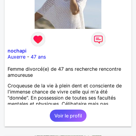
nochapi
Auxerre
-
47 ans
Femme divorcé(e) de 47 ans recherche rencontre
amoureuse
Croqueuse de la vie à plein dent et consciente de
l'immense chance de vivre celle qui m'a été
"donnée". En possession de toutes ses facultés
mentales et physiques. Célibataire mais pas
solitaire, je mène une vie bien remplie. Je ne suis
Voir le profil
pas sur ce site par dépit, ni en tant que
représentatrice de la Femme Divorcée Mal dans sa
peau. A bientôt.