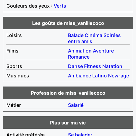
Couleurs des yeux :
Verts
Les goûts de miss_vanillecoco
Loisirs
Balade
Cinéma
Soirées
entre amis
Films
Animation
Aventure
Romance
Sports
Danse
Fitness
Natation
Musiques
Ambiance
Latino
New-age
Profession de miss_vanillecoco
Métier
Salarié
Plus sur ma vie
Activité préférée
Se balader