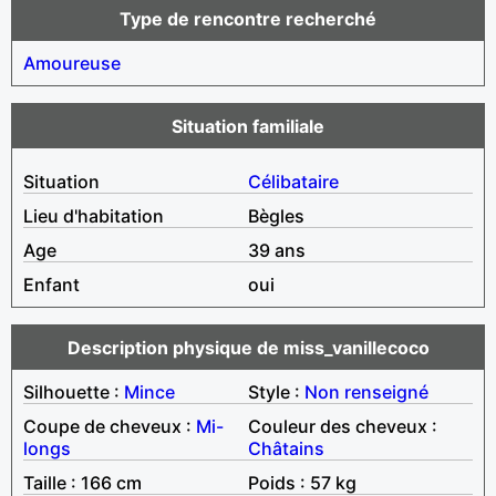
Type de rencontre recherché
Amoureuse
Situation familiale
Situation
Célibataire
Lieu d'habitation
Bègles
Age
39 ans
Enfant
oui
Description physique de miss_vanillecoco
Silhouette :
Mince
Style :
Non renseigné
Coupe de cheveux :
Mi-
Couleur des cheveux :
longs
Châtains
Taille : 166 cm
Poids : 57 kg