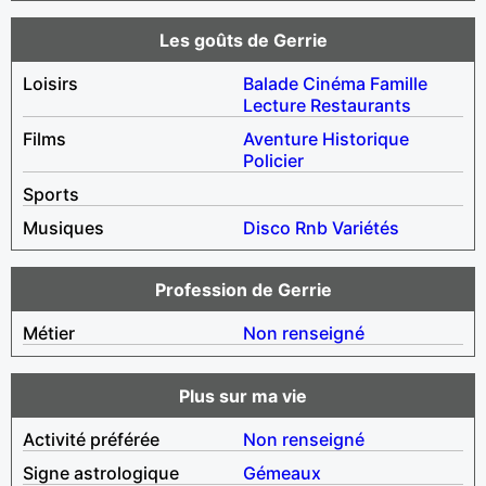
Les goûts de Gerrie
Loisirs
Balade
Cinéma
Famille
Lecture
Restaurants
Films
Aventure
Historique
Policier
Sports
Musiques
Disco
Rnb
Variétés
Profession de Gerrie
Métier
Non renseigné
Plus sur ma vie
Activité préférée
Non renseigné
Signe astrologique
Gémeaux