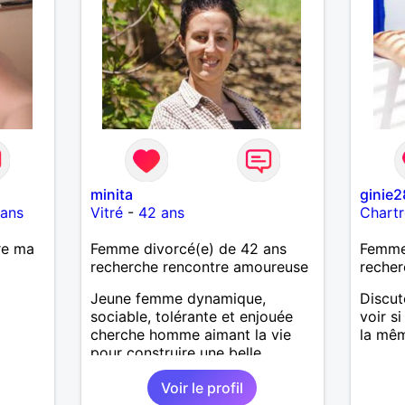
minita
ginie2
 ans
Vitré
-
42 ans
Chartr
re ma
Femme divorcé(e) de 42 ans
Femme
recherche rencontre amoureuse
recher
Jeune femme dynamique,
Discut
sociable, tolérante et enjouée
voir s
cherche homme aimant la vie
la mêm
pour construire une belle
relation à deux.
Voir le profil