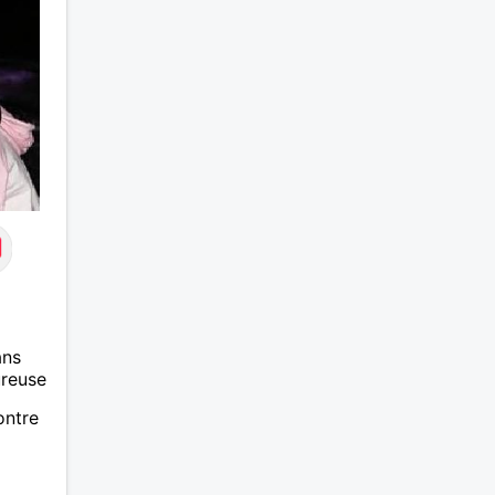
ans
ureuse
ontre