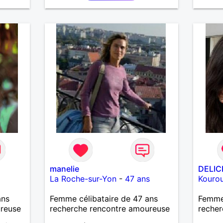
manelie
DELIC
La Roche-sur-Yon
-
47 ans
Kouro
ans
Femme célibataire de 47 ans
Femme 
ureuse
recherche rencontre amoureuse
recher