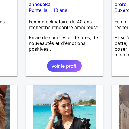
annesoka
orore
Ponteilla
-
40 ans
Buxero
res
Femme célibataire de 40 ans
Femme
recherche rencontre amoureuse
recher
Envie de sourires et de rires, de
Et si l
nouveautés et d'émotions
patte,
positives .
poser 
m'emme
un nou
Voir le profil
sensua
confia