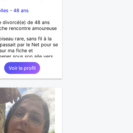
lles
-
48 ans
 divorcé(e) de 48 ans
che rencontre amoureuse
'oiseau rare, sans fil à la
 passait par le Net pour se
sur ma fiche et
ner sous son aile vers
vel horizon fait de
Voir le profil
lité, complicité et
nce.