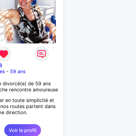
8
es
-
59 ans
 divorcé(e) de 59 ans
che rencontre amoureuse
er en toute simplicité et
i nos routes partent dans
e direction.
Voir le profil