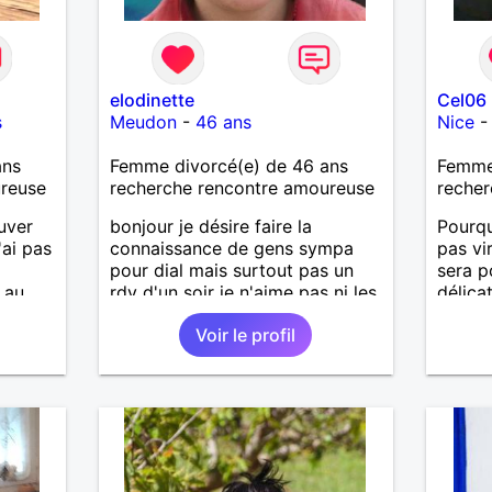
elodinette
Cel06
s
Meudon
-
46 ans
Nice
ans
Femme divorcé(e) de 46 ans
Femme 
ureuse
recherche rencontre amoureuse
recher
ouver
bonjour je désire faire la
Pourqu
'ai pas
connaissance de gens sympa
pas vi
pour dial mais surtout pas un
sera p
 au
rdv d'un soir je n'aime pas ni les
délica
menteurs ni les pervers.
Voir le profil
 les