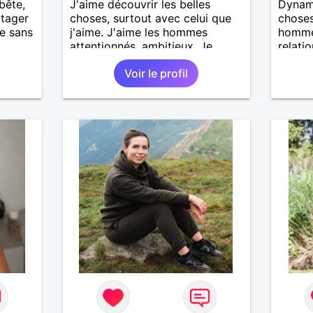
bête,
J'aime découvrir les belles
Dynami
rtager
choses, surtout avec celui que
choses
e sans
j'aime. J'aime les hommes
homme
attentionnés, ambitieux. Je
relati
recherche quelqu'un avec qui je
voir.
Voir le profil
pourrais tout partager car j'ai
plein d'amour à donner.