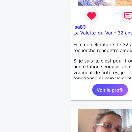
Isa83
La Valette-du-Var
-
32 an
Femme célibataire de 32 
recherche rencontre amo
Si je suis là, c'est pour tr
une relation sérieuse. Je n
vraiment de critères, je
fonctionne principalement
feeling. J'ai pas mal les
Voir le profil
randonnées, la musique et
voyages.