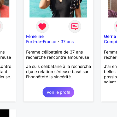
Fémeline
Gerrie
Fort-de-France
-
37 ans
Compi
ans
Femme célibataire de 37 ans
Femme
ureuse
recherche rencontre amoureuse
recher
contre
Je suis célibataire à la recherche
J'ai e
tant
d,une relation sérieuse basé sur
belles
ieuse.
l'honnêteté la sincérité.
possib
soient
Voir le profil