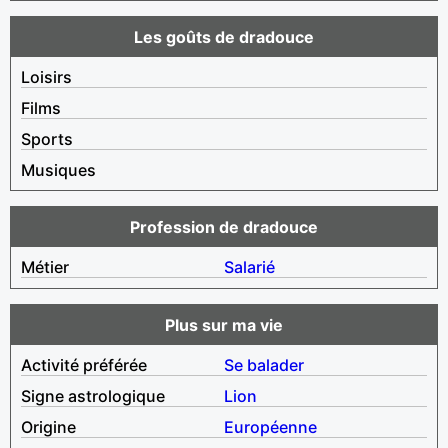
Les goûts de dradouce
Loisirs
Films
Sports
Musiques
Profession de dradouce
Métier
Salarié
Plus sur ma vie
Activité préférée
Se balader
Signe astrologique
Lion
Origine
Européenne