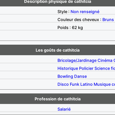
Description physique de cathitcia
Style :
Non renseigné
Couleur des cheveux :
Bruns
Poids : 62 kg
Les goûts de cathitcia
Bricolage/Jardinage
Cinéma
Historique
Policier
Science fi
Bowling
Danse
Disco
Funk
Latino
Musique c
Profession de cathitcia
Salarié