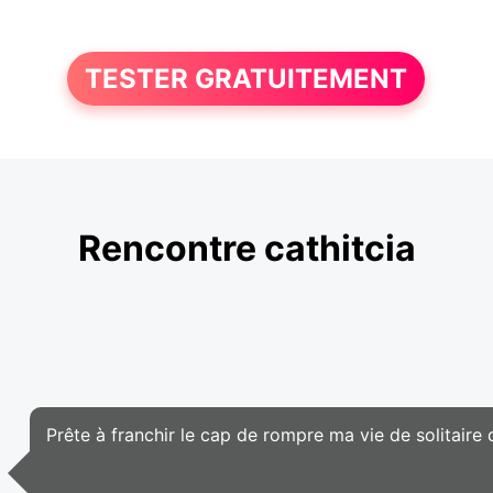
TESTER GRATUITEMENT
Rencontre cathitcia
Prête à franchir le cap de rompre ma vie de solitair