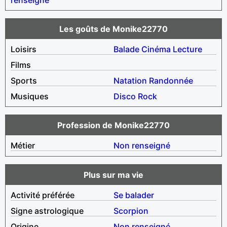
Les goûts de Monike22770
Loisirs
Balade
Cinéma
Lecture
Films
Sports
Natation
Randonnée
Musiques
Disco
Rock
Profession de Monike22770
Métier
Non renseigné
Plus sur ma vie
Activité préférée
Se balader
Signe astrologique
Scorpion
Origine
Non renseigné