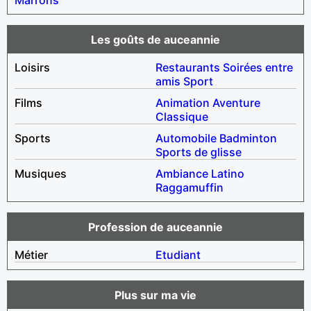
Les goûts de auceannie
Loisirs
Restaurants
Soirées entre
amis
Sport
Films
Animation
Aventure
Classique
Sports
Automobile
Badminton
Sports de glisse
Musiques
Ambiance
Latino
Raggamuffin
Profession de auceannie
Métier
Etudiant
Plus sur ma vie