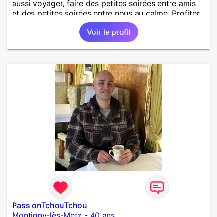
aussi voyager, faire des petites soirées entre amis
et des petites soirées entre nous au calme. Profiter
de l'instant présent, dans le respect et l'amour 🙂
Voir le profil
PassionTchouTchou
Montigny-lès-Metz
-
40 ans