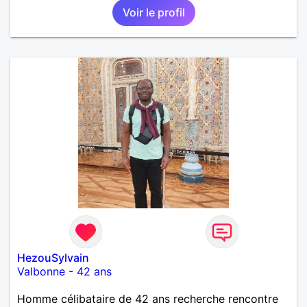
Voir le profil
HezouSylvain
Valbonne
-
42 ans
Homme célibataire de 42 ans recherche rencontre