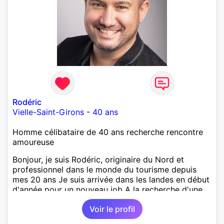
Rodéric
Vielle-Saint-Girons
-
40 ans
Homme célibataire de 40 ans recherche rencontre
amoureuse
Bonjour, je suis Rodéric, originaire du Nord et
professionnel dans le monde du tourisme depuis
mes 20 ans Je suis arrivée dans les landes en début
d'année pour un nouveau job A la recherche d'une
personne avec qui découvrir, partager et pourquoi
Voir le profil
pas aimer ;) Je suis quelqu'un d'humain, sociable
avec une pointe de taquinerie ;) Au plaisir :)