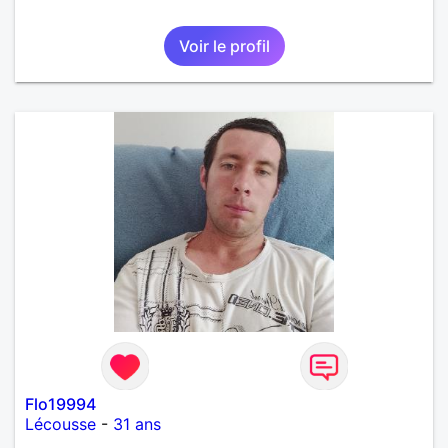
Voir le profil
Flo19994
Lécousse
-
31 ans