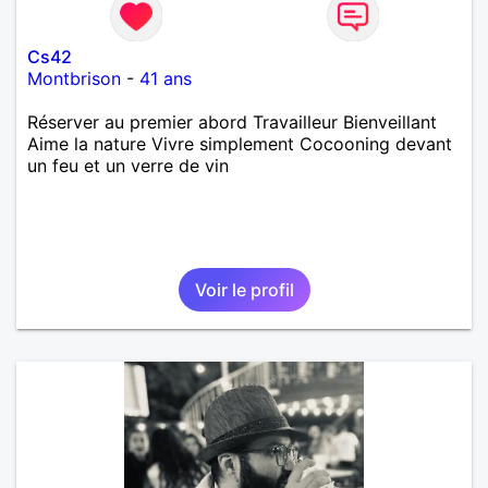
Cs42
Montbrison
-
41 ans
Réserver au premier abord Travailleur Bienveillant
Aime la nature Vivre simplement Cocooning devant
un feu et un verre de vin
Voir le profil