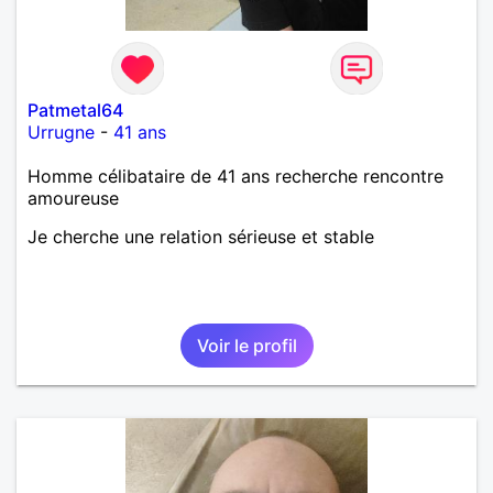
Patmetal64
Urrugne
-
41 ans
Homme célibataire de 41 ans recherche rencontre
amoureuse
Je cherche une relation sérieuse et stable
Voir le profil