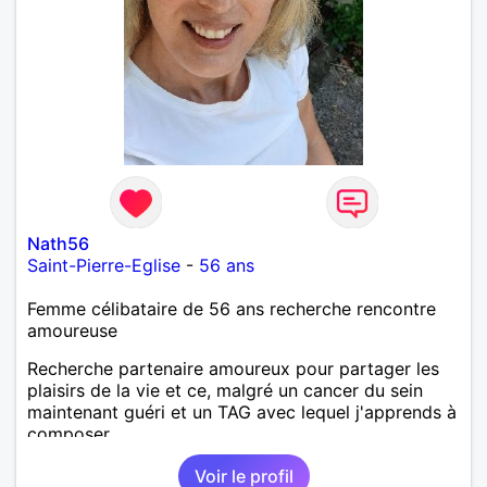
Nath56
Saint-Pierre-Eglise
-
56 ans
Femme célibataire de 56 ans recherche rencontre
amoureuse
Recherche partenaire amoureux pour partager les
plaisirs de la vie et ce, malgré un cancer du sein
maintenant guéri et un TAG avec lequel j'apprends à
composer.
Voir le profil