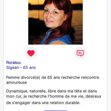
floralou
Sigean
-
65 ans
Femme divorcé(e) de 65 ans recherche rencontre
amoureuse
Dynamique, naturelle, libre dans ma tête et dans
mon cur, je recherche l'homme de ma vie, désireux
de s'engager dans une relation durable.