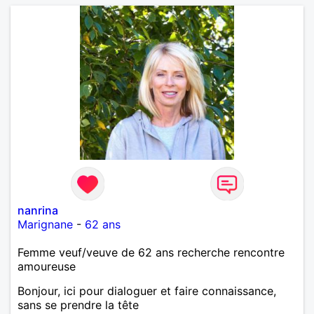
nanrina
Marignane
-
62 ans
Femme veuf/veuve de 62 ans recherche rencontre
amoureuse
Bonjour, ici pour dialoguer et faire connaissance,
sans se prendre la tête