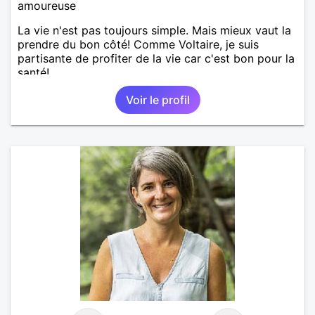
amoureuse
La vie n'est pas toujours simple. Mais mieux vaut la
prendre du bon côté! Comme Voltaire, je suis
partisante de profiter de la vie car c'est bon pour la
santé!
Voir le profil