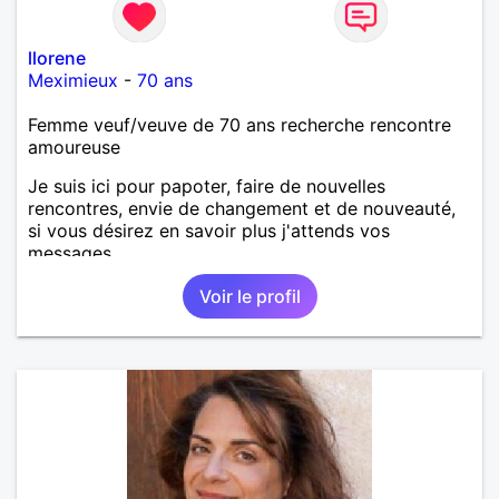
llorene
Meximieux
-
70 ans
Femme veuf/veuve de 70 ans recherche rencontre
amoureuse
Je suis ici pour papoter, faire de nouvelles
rencontres, envie de changement et de nouveauté,
si vous désirez en savoir plus j'attends vos
messages.
Voir le profil