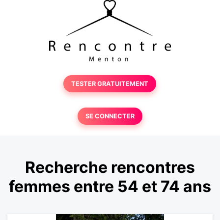
TESTER GRATUITEMENT
SE CONNECTER
Recherche rencontres
femmes entre 54 et 74 ans