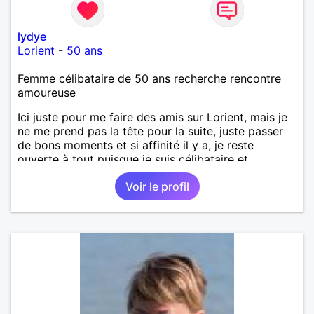
lydye
Lorient
-
50 ans
Femme célibataire de 50 ans recherche rencontre
amoureuse
Ici juste pour me faire des amis sur Lorient, mais je
ne me prend pas la tête pour la suite, juste passer
de bons moments et si affinité il y a, je reste
ouverte à tout puisque je suis célibataire et
disponible.
Voir le profil