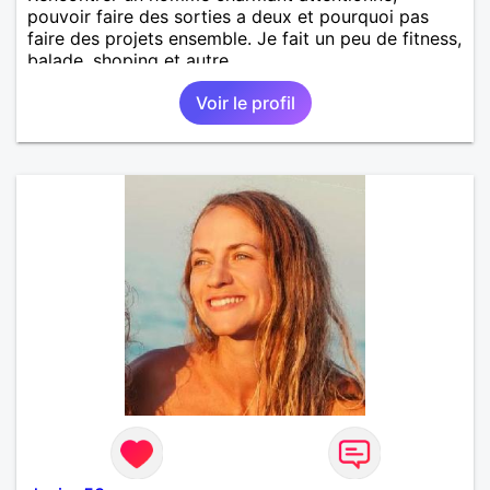
pouvoir faire des sorties a deux et pourquoi pas
faire des projets ensemble. Je fait un peu de fitness,
balade, shoping et autre.
Voir le profil