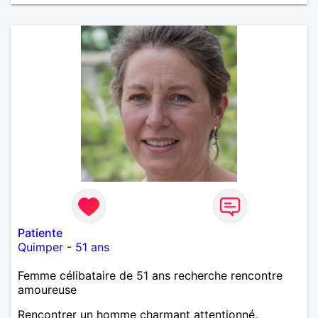
Patiente
Quimper
-
51 ans
Femme célibataire de 51 ans recherche rencontre
amoureuse
Rencontrer un homme charmant attentionné,