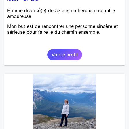
Femme divorcé(e) de 57 ans recherche rencontre
amoureuse
Mon but est de rencontrer une personne sincère et
sérieuse pour faire le du chemin ensemble.
Voir le profil