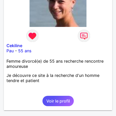
Cekiline
Pau
-
55 ans
Femme divorcé(e) de 55 ans recherche rencontre
amoureuse
Je découvre ce site à la recherche d'un homme
tendre et patient
Voir le profil