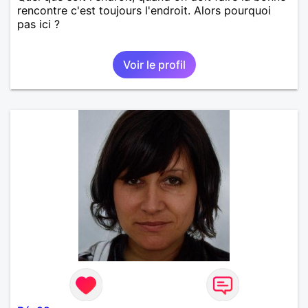
rencontre c'est toujours l'endroit. Alors pourquoi
pas ici ?
Voir le profil