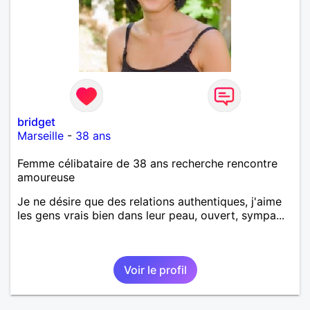
bridget
Marseille
-
38 ans
Femme célibataire de 38 ans recherche rencontre
amoureuse
Je ne désire que des relations authentiques, j'aime
les gens vrais bien dans leur peau, ouvert, sympa...
Voir le profil