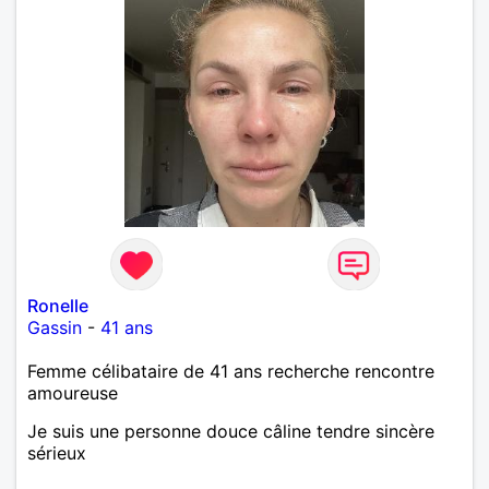
Ronelle
Gassin
-
41 ans
Femme célibataire de 41 ans recherche rencontre
amoureuse
Je suis une personne douce câline tendre sincère
sérieux