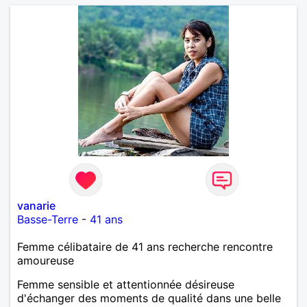
vanarie
Basse-Terre
-
41 ans
Femme célibataire de 41 ans recherche rencontre
amoureuse
Femme sensible et attentionnée désireuse
d'échanger des moments de qualité dans une belle