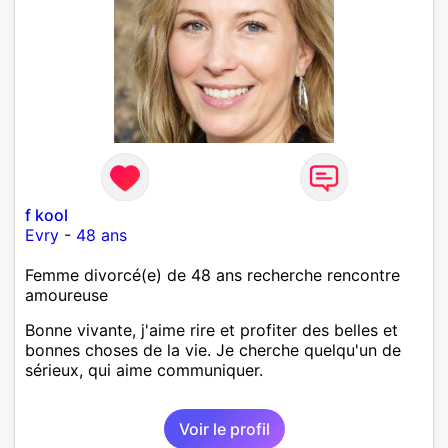
f kool
Evry
-
48 ans
Femme divorcé(e) de 48 ans recherche rencontre
amoureuse
Bonne vivante, j'aime rire et profiter des belles et
bonnes choses de la vie. Je cherche quelqu'un de
sérieux, qui aime communiquer.
Voir le profil