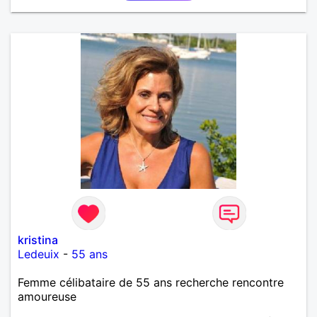
kristina
Ledeuix
-
55 ans
Femme célibataire de 55 ans recherche rencontre
amoureuse