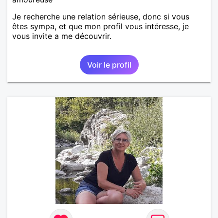
Je recherche une relation sérieuse, donc si vous
êtes sympa, et que mon profil vous intéresse, je
vous invite a me découvrir.
Voir le profil