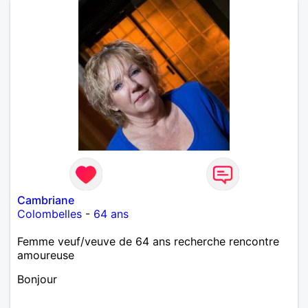
Cambriane
Colombelles
-
64 ans
Femme veuf/veuve de 64 ans recherche rencontre
amoureuse
Bonjour