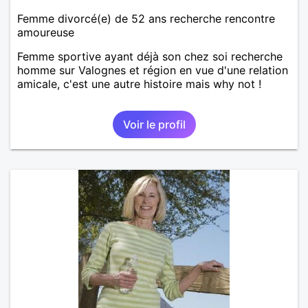
Femme divorcé(e) de 52 ans recherche rencontre
amoureuse
Femme sportive ayant déjà son chez soi recherche
homme sur Valognes et région en vue d'une relation
amicale, c'est une autre histoire mais why not !
Voir le profil