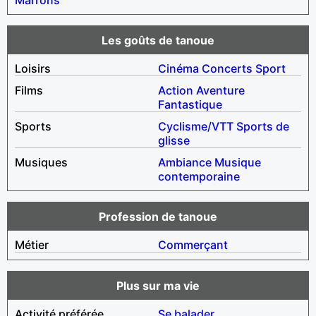
Les goûts de tanoue
Loisirs
Cinéma
Concerts
Sport
Films
Action
Aventure
Fantastique
Sports
Cyclisme/VTT
Sports de
glisse
Musiques
Ambiance
Musique
contemporaine
Profession de tanoue
Métier
Commerçant
Plus sur ma vie
Activité préférée
Se balader