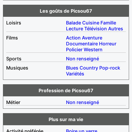
Les goûts de Picsou67
Loisirs
Balade
Cuisine
Famille
Lecture
Télévision
Autres
Films
Action
Aventure
Documentaire
Horreur
Policier
Western
Sports
Non renseigné
Musiques
Blues
Country
Pop-rock
Variétés
Profession de Picsou67
Métier
Non renseigné
Plus sur ma vie
Activité préférée
Boire un verre