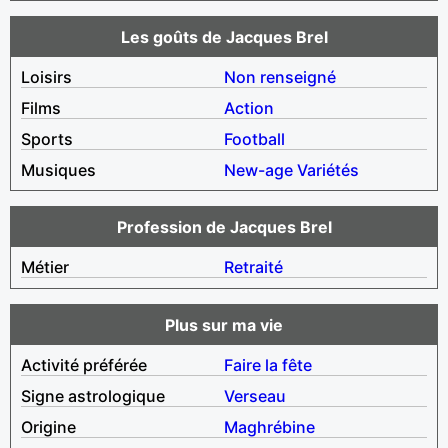
Les goûts de Jacques Brel
Loisirs
Non renseigné
Films
Action
Sports
Football
Musiques
New-age
Variétés
Profession de Jacques Brel
Métier
Retraité
Plus sur ma vie
Activité préférée
Faire la fête
Signe astrologique
Verseau
Origine
Maghrébine