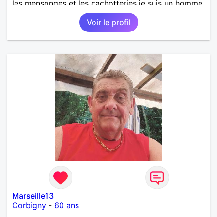
les mensonges et les cachotteries je suis un homme
sensible doux câlin et franc. PS je n'habite pas à
Voir le profil
Marseille mes fans de l'équipe de l'OM je suis du
département de la Nièvre 58
Marseille13
Corbigny
-
60 ans