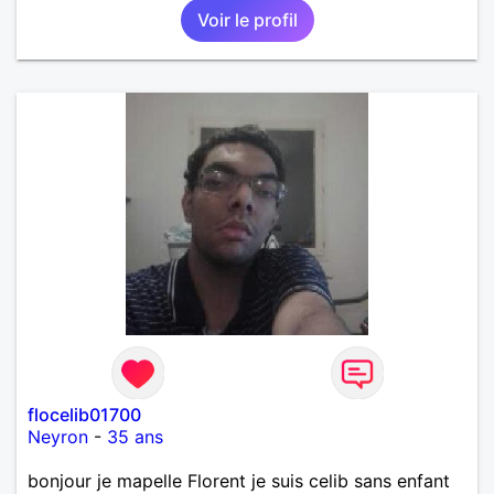
Voir le profil
flocelib01700
Neyron
-
35 ans
bonjour je mapelle Florent je suis celib sans enfant