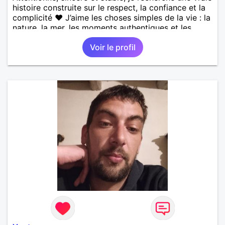
histoire construite sur le respect, la confiance et la
complicité ❤️ J’aime les choses simples de la vie : la
nature, la mer, les moments authentiques et les
personnes au grand cœur 🌊🌿 Très câlin et
Voir le profil
affectueux, j’adore les petits moments de tendresse
et les calinous réguliers 😊❤️ La solitude finit parfois
par peser, alors si tu es en Nouvelle-Calédonie et
que tu crois encore à un amour vrai, prenons le
temps de discuter… et laissons l’avenir nous guider
🌹