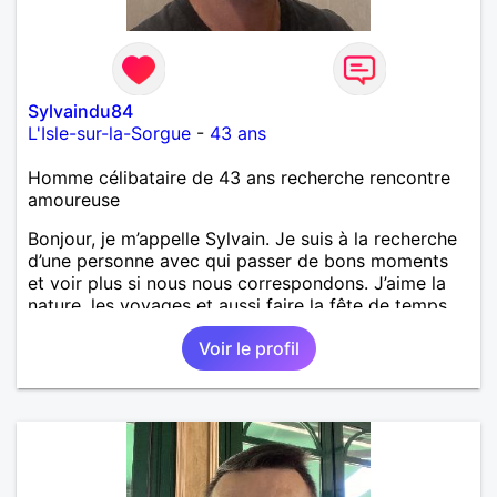
Sylvaindu84
L'Isle-sur-la-Sorgue
-
43 ans
Homme célibataire de 43 ans recherche rencontre
amoureuse
Bonjour, je m’appelle Sylvain. Je suis à la recherche
d’une personne avec qui passer de bons moments
et voir plus si nous nous correspondons. J’aime la
nature, les voyages et aussi faire la fête de temps
en temps ;-)Je suis papa d’un petit garçon de 7 ans
Voir le profil
dont je m’occupe en garde alternée. J’aime à peu
près tous les styles de musique. (Oui je suis pas
trop fan de Jul). Je fais du sport pour garder la
forme et plutôt agréable à regarder. (Enfin je le
pense en tout cas 😂)