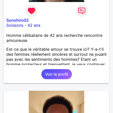
Sunshiro02
Soissons
-
42 ans
Homme célibataire de 42 ans recherche rencontre
amoureuse
Est-ce que le véritable amour se trouve ici? Y-a-t'il
des femmes réellement sincères et surtout ne jouant
pas avec les sentiments des hommes? Etant un
homme protecteur et bienveillant, je veux continuer
d'y croire et pouvoir enfin former la petite famille
Voir le profil
que je désir temps. Faux profil, profiteuse et autres
joyeuseté passer votre chemin, vous ne
m'intéressez pas du tout!