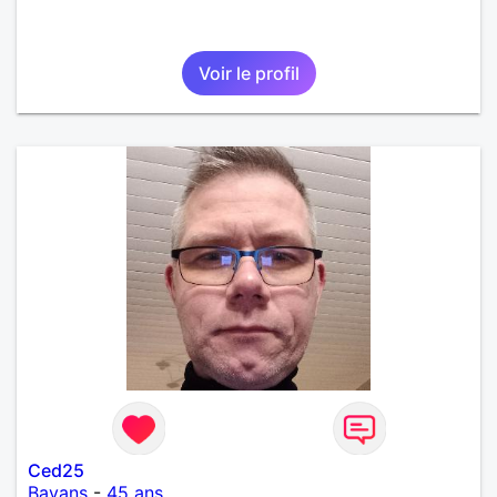
Voir le profil
Ced25
Bavans
-
45 ans