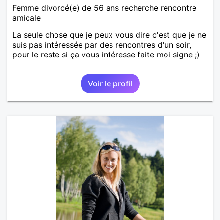
Femme divorcé(e) de 56 ans recherche rencontre
amicale
La seule chose que je peux vous dire c'est que je ne
suis pas intéressée par des rencontres d'un soir,
pour le reste si ça vous intéresse faite moi signe ;)
Voir le profil