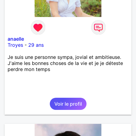
anaelle
Troyes
-
29 ans
Je suis une personne sympa, jovial et ambitieuse.
J'aime les bonnes choses de la vie et je je déteste
perdre mon temps
Voir le profil