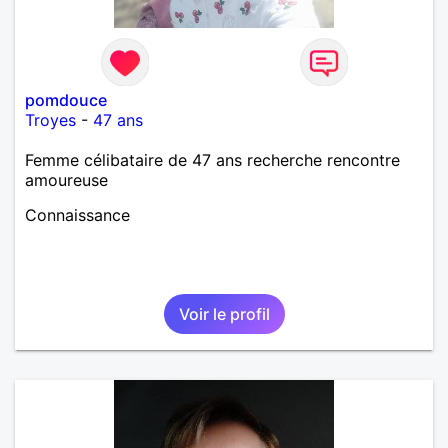
pomdouce
Troyes
-
47 ans
Femme célibataire de 47 ans recherche rencontre
amoureuse
Connaissance
Voir le profil