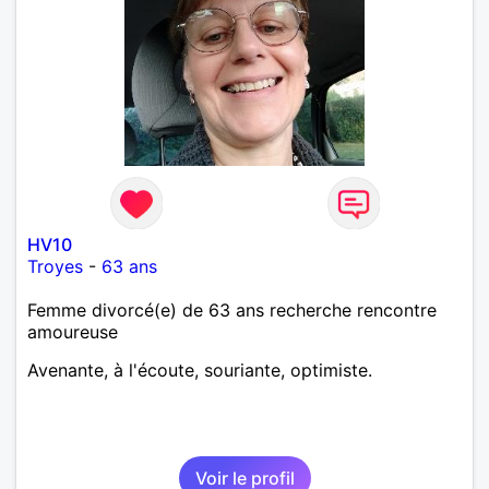
HV10
Troyes
-
63 ans
Femme divorcé(e) de 63 ans recherche rencontre
amoureuse
Avenante, à l'écoute, souriante, optimiste.
Voir le profil