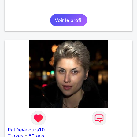
Voir le profil
PatDeVelours10
Troyes
-
50 ans