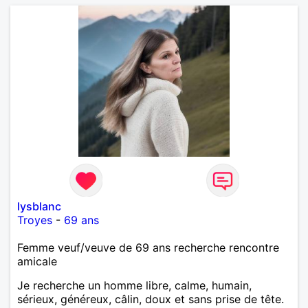
lysblanc
Troyes
-
69 ans
Femme veuf/veuve de 69 ans recherche rencontre
amicale
Je recherche un homme libre, calme, humain,
sérieux, généreux, câlin, doux et sans prise de tête.