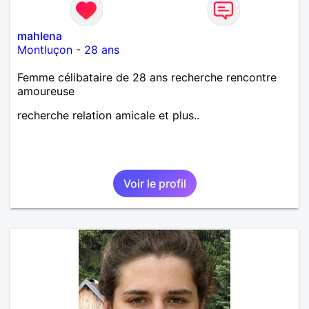
mahlena
Montluçon
-
28 ans
Femme célibataire de 28 ans recherche rencontre
amoureuse
recherche relation amicale et plus..
Voir le profil