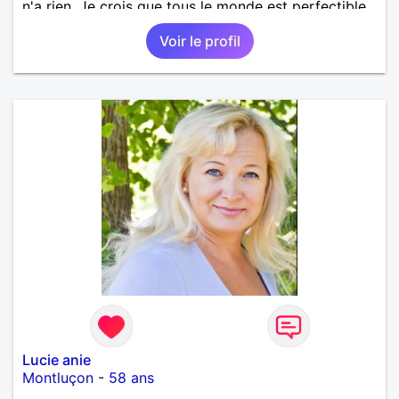
n'a rien. Je crois que tous le monde est perfectible.
Voir le profil
Lucie anie
Montluçon
-
58 ans