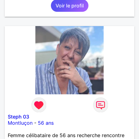
Voir le profil
Steph 03
Montluçon
-
56 ans
Femme célibataire de 56 ans recherche rencontre