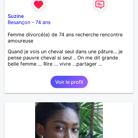
Suzine
Besançon
-
74 ans
Femme divorcé(e) de 74 ans recherche rencontre
amoureuse
Quand je vois un cheval seul dans une pâture… je
pense pauvre cheval si seul .. On me dit grande
belle femme … Rire … vivre …partager …
Voir le profil