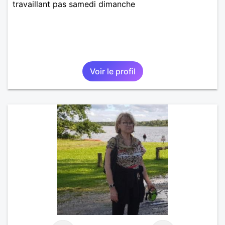
travaillant pas samedi dimanche
Voir le profil