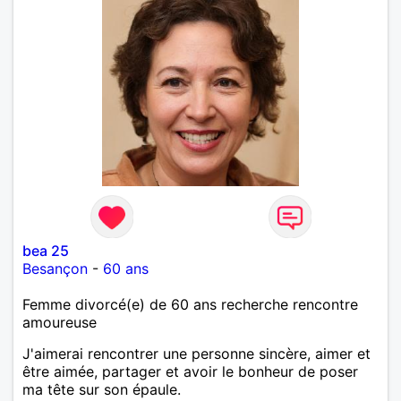
bea 25
Besançon
-
60 ans
Femme divorcé(e) de 60 ans recherche rencontre
amoureuse
J'aimerai rencontrer une personne sincère, aimer et
être aimée, partager et avoir le bonheur de poser
ma tête sur son épaule.