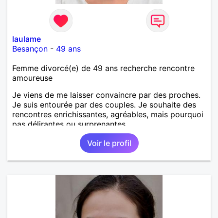
laulame
Besançon
-
49 ans
Femme divorcé(e) de 49 ans recherche rencontre
amoureuse
Je viens de me laisser convaincre par des proches.
Je suis entourée par des couples. Je souhaite des
rencontres enrichissantes, agréables, mais pourquoi
pas délirantes ou surprenantes.
Voir le profil