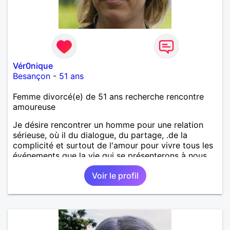
Vér0nique
Besançon
-
51 ans
Femme divorcé(e) de 51 ans recherche rencontre
amoureuse
Je désire rencontrer un homme pour une relation
sérieuse, où il du dialogue, du partage, .de la
complicité et surtout de l'amour pour vivre tous les
événements que la vie qui se présenterons à nous.
Voir le profil