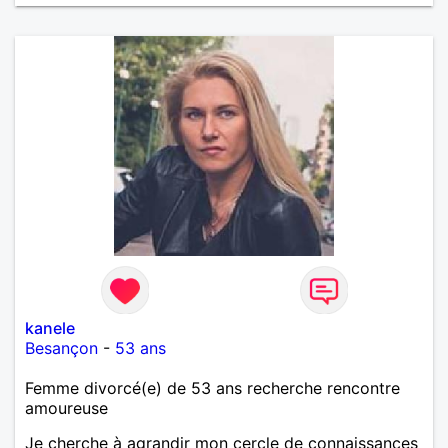
kanele
Besançon
-
53 ans
Femme divorcé(e) de 53 ans recherche rencontre
amoureuse
Je cherche à agrandir mon cercle de connaissances