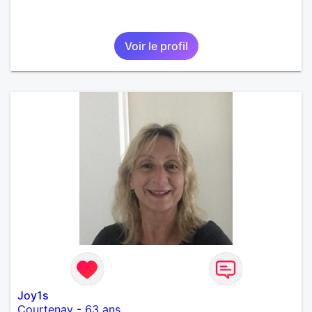
Voir le profil
Joy1s
Courtenay
-
63 ans