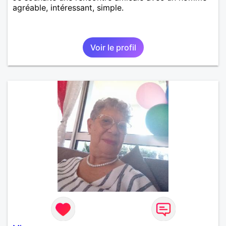
agréable, intéressant, simple.
Voir le profil