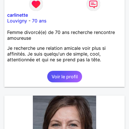
carlinette
Louvigny
-
70 ans
Femme divorcé(e) de 70 ans recherche rencontre
amoureuse
Je recherche une relation amicale voir plus si
affinités. Je suis quelqu'un de simple, cool,
attentionnée et qui ne se prend pas la tête.
Voir le profil