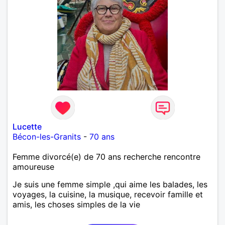
Lucette
Bécon-les-Granits
-
70 ans
Femme divorcé(e) de 70 ans recherche rencontre
amoureuse
Je suis une femme simple ,qui aime les balades, les
voyages, la cuisine, la musique, recevoir famille et
amis, les choses simples de la vie