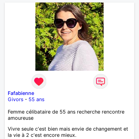
Fafabienne
Givors
-
55 ans
Femme célibataire de 55 ans recherche rencontre
amoureuse
Vivre seule c'est bien mais envie de changement et
la vie à 2 c'est encore mieux.