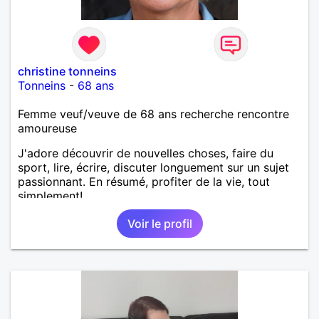
christine tonneins
Tonneins
-
68 ans
Femme veuf/veuve de 68 ans recherche rencontre
amoureuse
J'adore découvrir de nouvelles choses, faire du
sport, lire, écrire, discuter longuement sur un sujet
passionnant. En résumé, profiter de la vie, tout
simplement!
Voir le profil