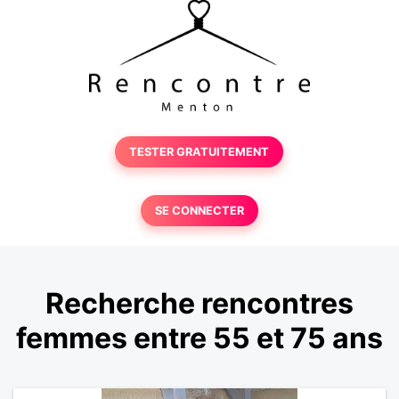
TESTER GRATUITEMENT
SE CONNECTER
Recherche rencontres
femmes entre 55 et 75 ans