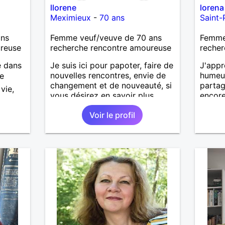
llorene
lorena
Meximieux
-
70 ans
Saint-
ans
Femme veuf/veuve de 70 ans
Femme
ureuse
recherche rencontre amoureuse
recher
e dans
Je suis ici pour papoter, faire de
J'appr
nouvelles rencontres, envie de
humeur
je
changement et de nouveauté, si
partag
vie,
vous désirez en savoir plus
encore
ns une
j'attends vos messages.
vulgar
Voir le profil
ne peu
une re