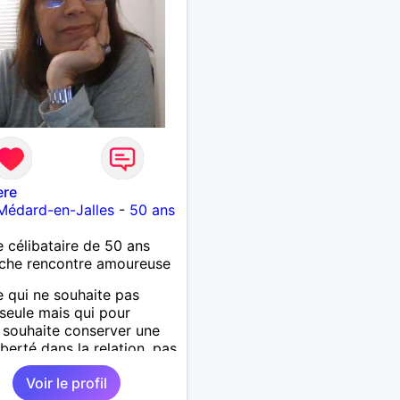
ere
Médard-en-Jalles
-
50 ans
célibataire de 50 ans
che rencontre amoureuse
qui ne souhaite pas
r seule mais qui pour
 souhaite conserver une
iberté dans la relation. pas
angisme seulement que
Voir le profil
 puisse conserver un