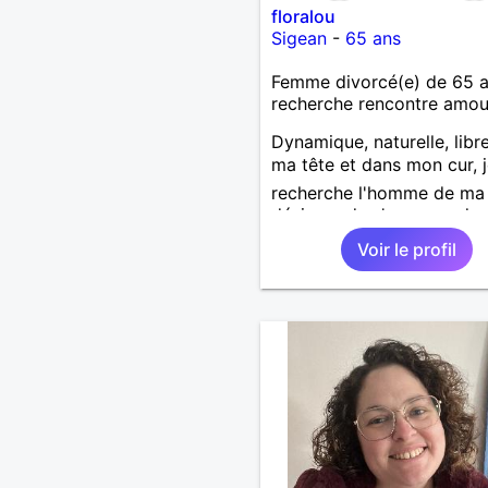
floralou
Sigean
-
65 ans
Femme divorcé(e) de 65 
recherche rencontre amo
Dynamique, naturelle, libr
ma tête et dans mon cur, 
recherche l'homme de ma 
désireux de s'engager da
relation durable.
Voir le profil