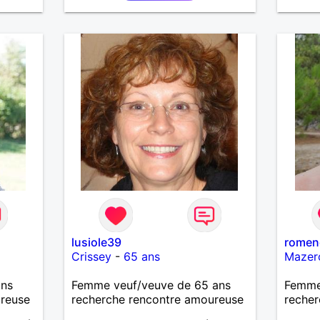
espace
lusiole39
romen
Crissey
-
65 ans
Mazero
ans
Femme veuf/veuve de 65 ans
Femme
ureuse
recherche rencontre amoureuse
recher