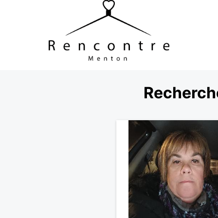
Recherche