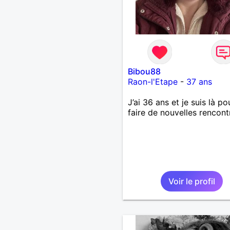
Bibou88
Raon-l'Etape
-
37 ans
J’ai 36 ans et je suis là po
faire de nouvelles rencont
Voir le profil