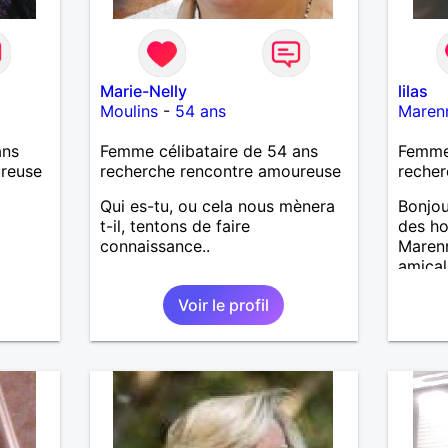
Marie-Nelly
lilas
Moulins
-
54 ans
Maren
ans
Femme célibataire de 54 ans
Femme 
ureuse
recherche rencontre amoureuse
recher
Qui es-tu, ou cela nous mènera
Bonjou
t-il, tentons de faire
des ho
connaissance..
Marenn
amical
an. Je
Voir le profil
autres