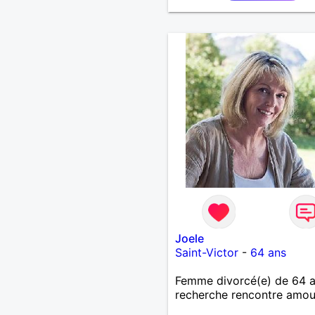
toute union .
Joele
Saint-Victor
-
64 ans
Femme divorcé(e) de 64 
recherche rencontre amo