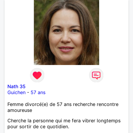
Nath 35
Guichen
-
57 ans
Femme divorcé(e) de 57 ans recherche rencontre
amoureuse
Cherche la personne qui me fera vibrer longtemps
pour sortir de ce quotidien.