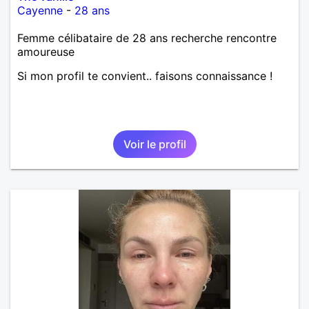
Cayenne
-
28 ans
Femme célibataire de 28 ans recherche rencontre
amoureuse
Si mon profil te convient.. faisons connaissance !
Voir le profil