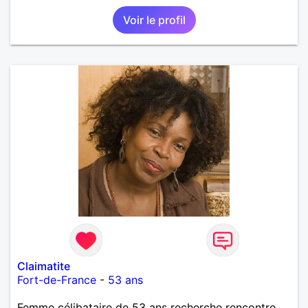
Voir le profil
Claimatite
Fort-de-France
-
53 ans
Femme célibataire de 53 ans recherche rencontre