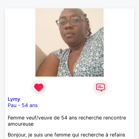
Lymy
Pau
-
54 ans
Femme veuf/veuve de 54 ans recherche rencontre
amoureuse
Bonjour, je suis une femme qui recherche à refaire