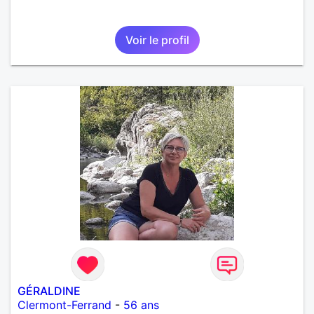
Voir le profil
GÉRALDINE
Clermont-Ferrand
-
56 ans