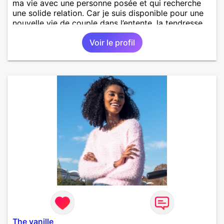
ma vie avec une personne posée et qui recherche
une solide relation. Car je suis disponible pour une
nouvelle vie de couple dans l’entente, la tendresse,
l’amour, l’harmonie la complicité. Le respect et enfin
Voir le profil
la fidélité.
The vanille