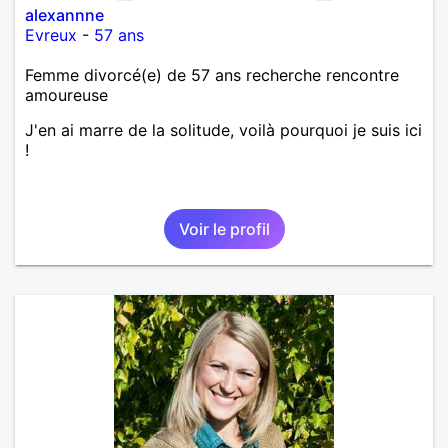
alexannne
Evreux
-
57 ans
Femme divorcé(e) de 57 ans recherche rencontre
amoureuse
J'en ai marre de la solitude, voilà pourquoi je suis ici
!
Voir le profil