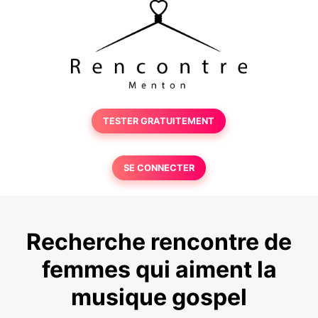
TESTER GRATUITEMENT
SE CONNECTER
Recherche rencontre de
femmes qui aiment la
musique gospel