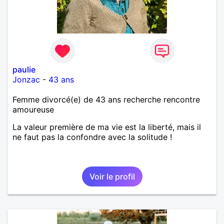
paulie
Jonzac
-
43 ans
Femme divorcé(e) de 43 ans recherche rencontre
amoureuse
La valeur première de ma vie est la liberté, mais il
ne faut pas la confondre avec la solitude !
Voir le profil