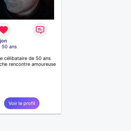
ijon
-
50 ans
célibataire de 50 ans
che rencontre amoureuse
Voir le profil