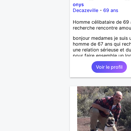
onys
Decazeville
-
69 ans
Homme célibataire de 69 
recherche rencontre amo
bonjour medames je suis 
homme de 67 ans qui rec
une relation sérieuse et d
pour faire ensemble un lo
chemin avec tout le bonh
Voir le profil
l'amour qu'on saura se do