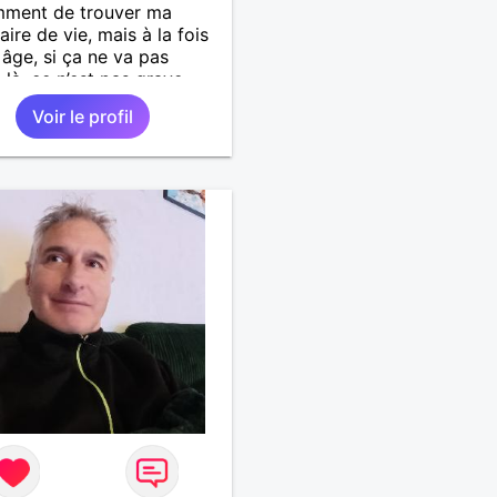
mment de trouver ma
aire de vie, mais à la fois
âge, si ça ne va pas
-là, ce n’est pas grave…
Voir le profil