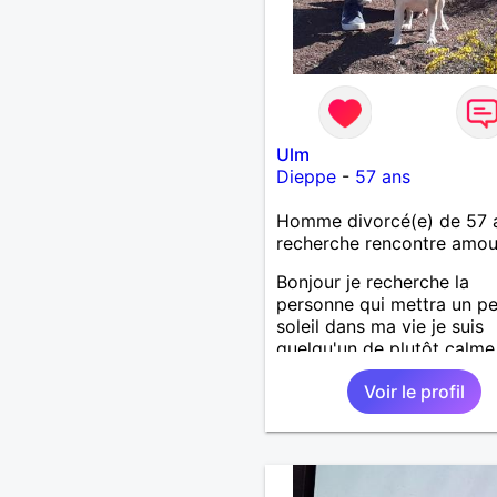
Ulm
Dieppe
-
57 ans
Homme divorcé(e) de 57 
recherche rencontre amo
Bonjour je recherche la
personne qui mettra un p
soleil dans ma vie je suis
quelqu'un de plutôt calme
aime les choses simples s
Voir le profil
prise de tête, simplement
partager de belles choses
une personne qui me ress
.