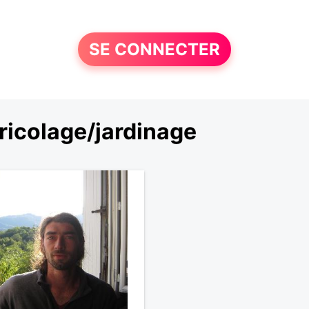
SE CONNECTER
ricolage/jardinage