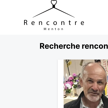
Recherche rencont