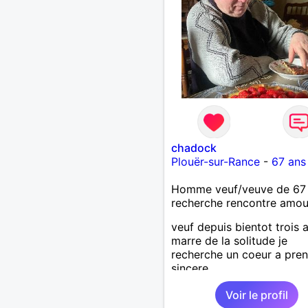
chadock
Plouër-sur-Rance
-
67 ans
Homme veuf/veuve de 67
recherche rencontre amo
veuf depuis bientot trois 
marre de la solitude je
recherche un coeur a pren
sincere
Voir le profil