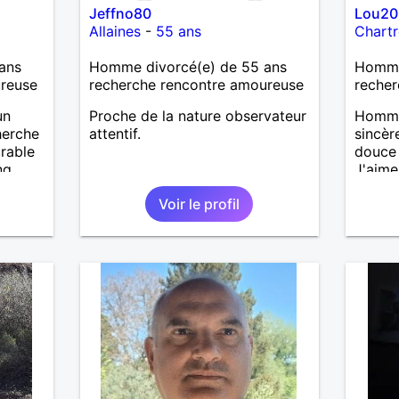
Jeffno80
Lou20
Allaines
-
55 ans
Chartr
ans
Homme divorcé(e) de 55 ans
Homme
ureuse
recherche rencontre amoureuse
recher
un
Proche de la nature observateur
Homme 
herche
attentif.
sincèr
urable
douce 
ng
J'aime
eur de
bonheu
Voir le profil
nner.
simple