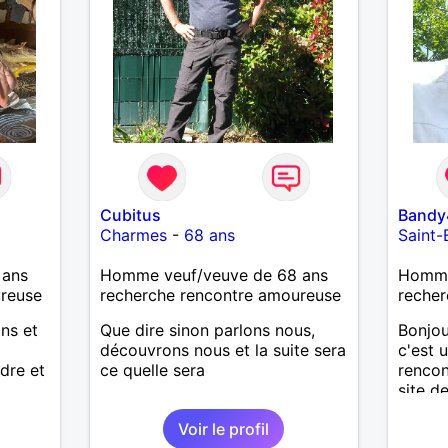
Cubitus
Bandy
Charmes
-
68 ans
Saint-
 ans
Homme veuf/veuve de 68 ans
Homme 
ureuse
recherche rencontre amoureuse
recher
ans et
Que dire sinon parlons nous,
Bonjo
découvrons nous et la suite sera
c'est 
dre et
ce quelle sera
rencon
site d
suis d
Voir le profil
respe