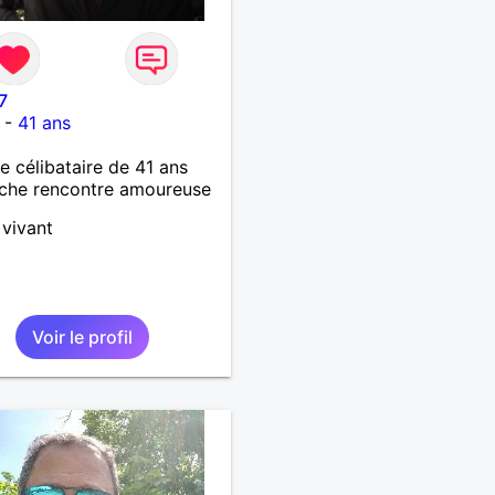
7
-
41 ans
célibataire de 41 ans
che rencontre amoureuse
 vivant
Voir le profil