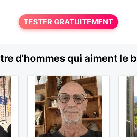
TESTER GRATUITEMENT
re d'hommes qui aiment le b