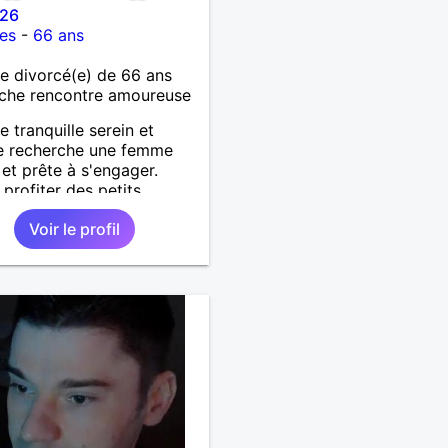
26
es
-
66 ans
 divorcé(e) de 66 ans
che rencontre amoureuse
tranquille serein et
e recherche une femme
et prête à s'engager.
 profiter des petits
rs de la vie tout
Voir le profil
ment.