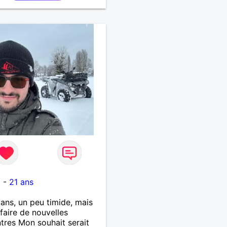
ionné sincères et expressif
ime surtout les câlins et à
rtager avec humour et
bisous à+ à bientôt
7
t
-
21 ans
1 ans, un peu timide, mais
 faire de nouvelles
tres Mon souhait serait