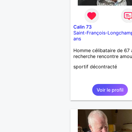
Calin 73
Saint-François-Longcham
ans
Homme célibataire de 67 
recherche rencontre amo
sportif décontracté
Voir le profil